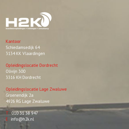
Kantoor
Schiedamsedijk 64
3134 KK Vlaardingen
Opleidingslocatie Dordrecht
Olivijn 300
3316 KH Dordrecht
Opleidingslocatie Lage Zwaluwe
Groenendijk 2a
4926 RG Lage Zwaluwe
T
010 31 38 947
E
info@h2k.nl