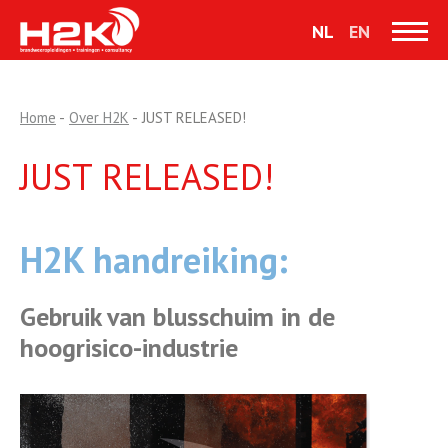
NL
EN
Home
-
Over H2K
-
JUST RELEASED!
JUST RELEASED!
H2K handreiking:
Gebruik van blusschuim in de
hoogrisico-industrie