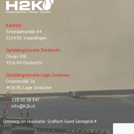
Kantoor
Schiedamsedijk 64
3134 KK Vlaardingen
Opleidingslocatie Dordrecht
Olivijn 300
3316 KH Dordrecht
Opleidingslocatie Lage Zwaluwe
Groenendijk 2a
4926 RG Lage Zwaluwe
T
010 31 38 947
E
info@h2k.nl
Ontwerp en realisatie:
Grafisch Goed Geregeld
#