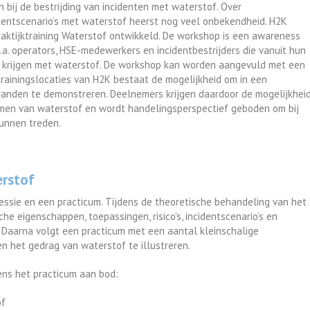
n bij de bestrijding van incidenten met waterstof. Over
identscenario’s met waterstof heerst nog veel onbekendheid. H2K
ktijktraining Waterstof ontwikkeld. De workshop is een awareness
o.a. operators, HSE-medewerkers en incidentbestrijders die vanuit hun
 krijgen met waterstof. De workshop kan worden aangevuld met een
 trainingslocaties van H2K bestaat de mogelijkheid om in een
anden te demonstreren. Deelnemers krijgen daardoor de mogelijkhei
omen van waterstof en wordt handelingsperspectief geboden om bij
kunnen treden.
rstof
essie en een practicum. Tijdens de theoretische behandeling van het
e eigenschappen, toepassingen, risico’s, incidentscenario’s en
 Daarna volgt een practicum met een aantal kleinschalige
 het gedrag van waterstof te illustreren.
ns het practicum aan bod:
of