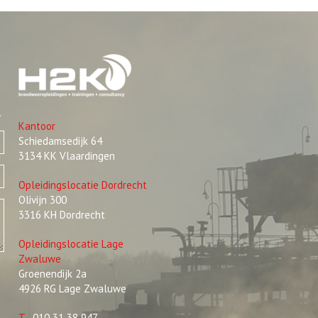
.
Kantoor
Schiedamsedijk 64
3134 KK Vlaardingen
Opleidingslocatie Dordrecht
Olivijn 300
3316 KH Dordrecht
Opleidingslocatie Lage
Zwaluwe
Groenendijk 2a
4926 RG Lage Zwaluwe
T
010 31 38 947