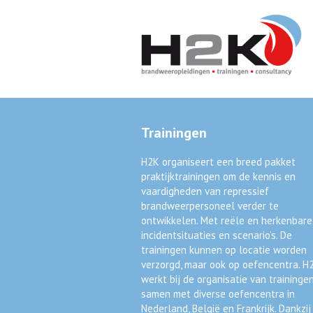
Trainingen
H2K organiseert een breed pakket
praktijktrainingen om de kennis en
vaardigheden van repressief
brandweerpersoneel verder te
ontwikkelen. Met reële en herkenbare
incidentsituaties en scenario’s. De
trainingen kunnen op locatie worden
verzorgd, maar ook op oefencentra. H
werkt bij de organisatie van traininge
samen met diverse oefencentra in
Nederland, België en Frankrijk. Dankzij