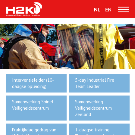
NL
EN
Interventieleider (10-
5-day Industrial Fire
daagse opleiding)
Team Leader
Samenwerking Spinel
Samenwerking
Veiligheidscentrum
Veiligheidscentrum
Zeeland
Praktijkdag gedrag van
1-daagse training: