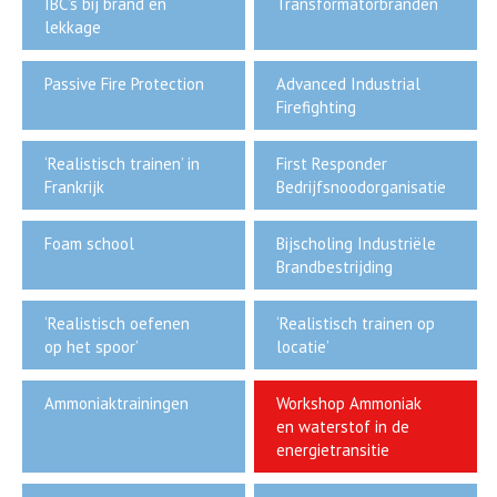
IBC’s bij brand en
Transformatorbranden
lekkage
Passive Fire Protection
Advanced Industrial
Firefighting
‘Realistisch trainen’ in
First Responder
Frankrijk
Bedrijfsnoodorganisatie
Foam school
Bijscholing Industriële
Brandbestrijding
‘Realistisch oefenen
‘Realistisch trainen op
op het spoor’
locatie’
Ammoniaktrainingen
Workshop Ammoniak
en waterstof in de
energietransitie