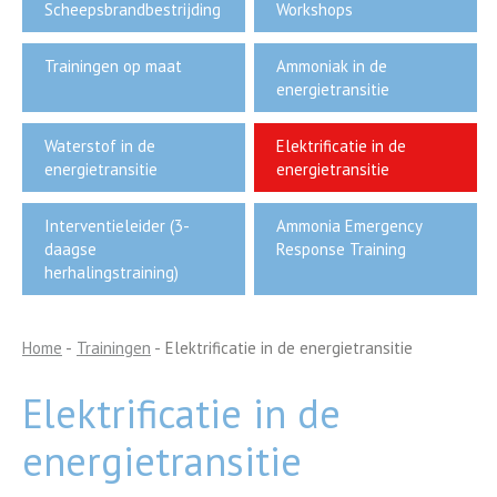
Scheepsbrandbestrijding
Workshops
Trainingen op maat
Ammoniak in de
energietransitie
Waterstof in de
Elektrificatie in de
energietransitie
energietransitie
Interventieleider (3-
Ammonia Emergency
daagse
Response Training
herhalingstraining)
Home
-
Trainingen
-
Elektrificatie in de energietransitie
Elektrificatie in de
energietransitie