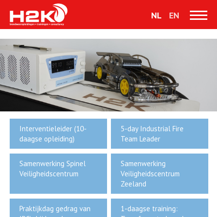
NL
EN
Interventieleider (10-
5-day Industrial Fire
daagse opleiding)
Team Leader
Samenwerking Spinel
Samenwerking
Veiligheidscentrum
Veiligheidscentrum
Zeeland
Praktijkdag gedrag van
1-daagse training: