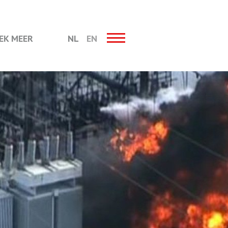
EK MEER
NL
EN