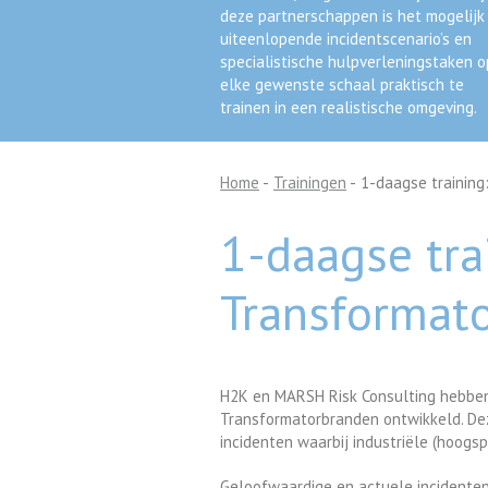
deze partnerschappen is het mogelijk
uiteenlopende incidentscenario’s en
specialistische hulpverleningstaken o
elke gewenste schaal praktisch te
trainen in een realistische omgeving.
Home
-
Trainingen
-
1-daagse training
1-daagse tra
Transformat
H2K en MARSH Risk Consulting hebben i
Transformatorbranden ontwikkeld. Dez
incidenten waarbij industriële (hoogs
Geloofwaardige en actuele incidenten