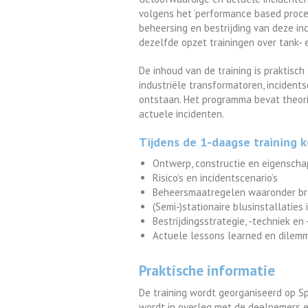
volgens het ‘performance based proce
beheersing en bestrijding van deze i
dezelfde opzet trainingen over tank-
De inhoud van de training is praktisc
industriële transformatoren, incidents
ontstaan. Het programma bevat theori
actuele incidenten.
Tijdens de 1-daagse training
Ontwerp, constructie en eigenscha
Risico’s en incidentscenario’s
Beheersmaatregelen waaronder br
(Semi-)stationaire blusinstallaties
Bestrijdingsstrategie, -techniek en 
Actuele lessons learned en dilemma
Praktische informatie
De training wordt georganiseerd op Sp
wordt in overleg met de deelnemers e