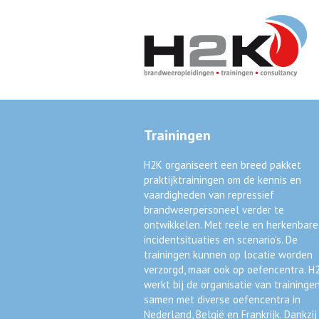
Trainingen
H2K organiseert een breed pakket
praktijktrainingen om de kennis en
vaardigheden van repressief
brandweerpersoneel verder te
ontwikkelen. Met reële en herkenbare
incidentsituaties en scenario’s. De
trainingen kunnen op locatie worden
verzorgd, maar ook op oefencentra. H
werkt bij de organisatie van traininge
samen met diverse oefencentra in
Nederland, België en Frankrijk. Dankzij