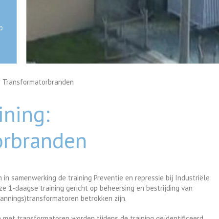
p
: Transformatorbranden
ining:
orbranden
n samenwerking de training Preventie en repressie bij Industriële
e 1-daagse training gericht op beheersing en bestrijding van
pannings)transformatoren betrokken zijn.
 met transformatoren worden tijdens de training geïdentificeerd