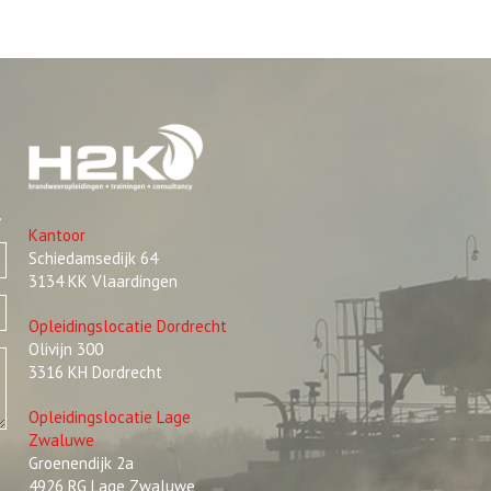
.
Kantoor
Schiedamsedijk 64
3134 KK Vlaardingen
Opleidingslocatie Dordrecht
Olivijn 300
3316 KH Dordrecht
Opleidingslocatie Lage
Zwaluwe
Groenendijk 2a
4926 RG Lage Zwaluwe