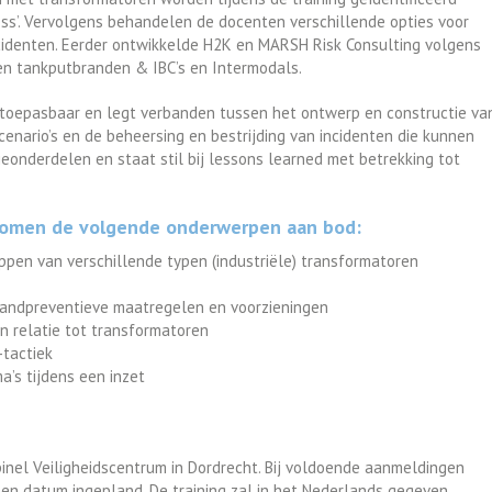
ss’. Vervolgens behandelen de docenten verschillende opties voor
ncidenten. Eerder ontwikkelde H2K en MARSH Risk Consulting volgens
 en tankputbranden & IBC’s en Intermodals.
h toepasbaar en legt verbanden tussen het ontwerp en constructie va
cenario’s en de beheersing en bestrijding van incidenten die kunnen
eonderdelen en staat stil bij lessons learned met betrekking tot
 komen de volgende onderwerpen aan bod:
ppen van verschillende typen (industriële) transformatoren
andpreventieve maatregelen en voorzieningen
 in relatie tot transformatoren
-tactiek
’s tijdens een inzet
inel Veiligheidscentrum in Dordrecht. Bij voldoende aanmeldingen
en datum ingepland. De training zal in het Nederlands gegeven