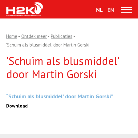
Mini-docu blustrein
NL
EN
H2K Foam App
JOIFF-accreditatie Spinel
Home
-
Ontdek meer
-
Publicaties
-
Partners
'Schuim als blusmiddel' door Martin Gorski
CR Competentie Registratie
'Schuim als blusmiddel'
Virtueel trainen
door Martin Gorski
“Schuim als blusmiddel' door Martin Gorski”
Download