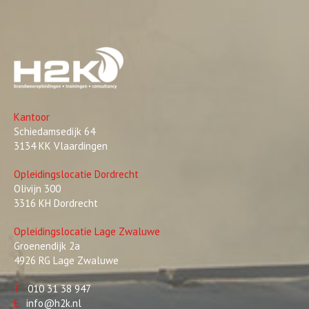
Kantoor
Schiedamsedijk 64
3134 KK Vlaardingen
Opleidingslocatie Dordrecht
Olivijn 300
3316 KH Dordrecht
Opleidingslocatie Lage Zwaluwe
Groenendijk 2a
4926 RG Lage Zwaluwe
T
010 31 38 947
E
info@h2k.nl